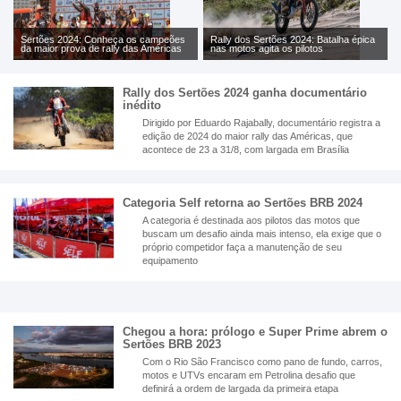
Sertões 2024: Conheça os campeões
Rally dos Sertões 2024: Batalha épica
da maior prova de rally das Américas
nas motos agita os pilotos
Rally dos Sertões 2024 ganha documentário
inédito
Dirigido por Eduardo Rajabally, documentário registra a
edição de 2024 do maior rally das Américas, que
acontece de 23 a 31/8, com largada em Brasília
Categoria Self retorna ao Sertões BRB 2024
A categoria é destinada aos pilotos das motos que
buscam um desafio ainda mais intenso, ela exige que o
próprio competidor faça a manutenção de seu
equipamento
Chegou a hora: prólogo e Super Prime abrem o
Sertões BRB 2023
Com o Rio São Francisco como pano de fundo, carros,
motos e UTVs encaram em Petrolina desafio que
definirá a ordem de largada da primeira etapa