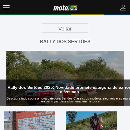
Toggle
navigation
Comprar
Voltar
Vender
RALLY DOS SERTÕES
Notícias
Rally dos Sertões 2025: Novidade promete categoria de carro
clássicos
Descubra tudo sobre a nova categoria Sertões Classic, os modelos elegíveis e as regr
para participar dessa homenagem histórica.