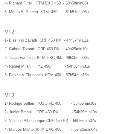
4- Richard Fliter KTM EXC 450 - 50h58min08s
5- Marco A. Pereira KTM 450 - 51h51min05s
MT2
1- Bissinho Zavatti CRF 450 RX - 47h57min11s
2- Gabriel Tomate CRF 450 RX - 49h25min10s
3- Tiago Fantozzi KTM EXC 450 - 49h38min00s
4- Rafael Milan YZ 450F - 54h36min31s
5- Fabian V Thuengen KTM 450 - 57h54min15s
MT3
1- Rodrigo Sallum HUSQ FE 450 - 53h56min38s
2- Junior Britoni CRF 450 RX - 54h36min10s
3- Vinicius Albuquerque CRF 450 RX - 56h55min07s
4- Marcos Miotto KTM EXC 450 - 57h25min04s